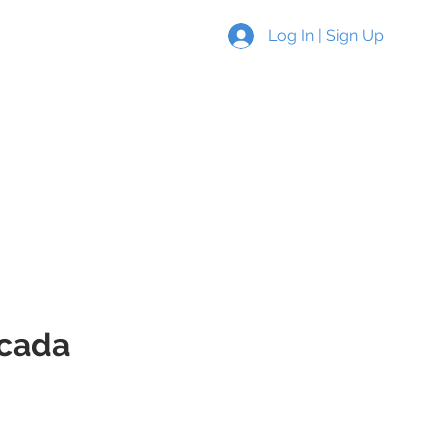
Log In | Sign Up
s
New Page
More
icada